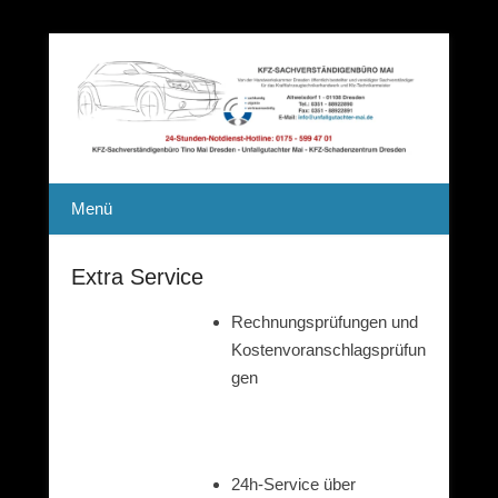
Unfallgutachter Mai
KFZ-Sachverständigenbüro Tino
Menü
Mai Dresden
Extra Service
Rechnungsprüfungen und
Kostenvoranschlagsprüfun
gen
24h-Service über