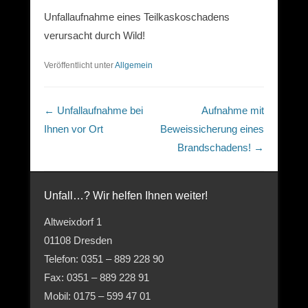
Unfallaufnahme eines Teilkaskoschadens
verursacht durch Wild!
Veröffentlicht unter
Allgemein
Beitragsnavigation
←
Unfallaufnahme bei
Aufnahme mit
Ihnen vor Ort
Beweissicherung eines
Brandschadens!
→
Unfall…? Wir helfen Ihnen weiter!
Altweixdorf 1
01108 Dresden
Telefon: 0351 – 889 228 90
Fax: 0351 – 889 228 91
Mobil: 0175 – 599 47 01